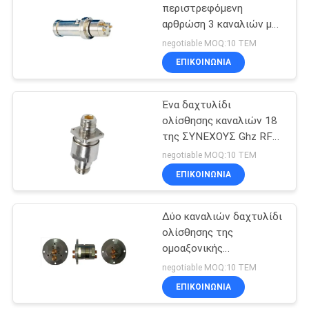
περιστρεφόμενη
αρθρώση 3 καναλιών με
εύρος συχνοτήτων 3
negotiable MOQ:10 ΤΕΜ
GHz
ΕΠΙΚΟΙΝΩΝΙΑ
Ένα δαχτυλίδι
ολίσθησης καναλιών 18
της ΣΥΝΕΧΟΥΣ Ghz RF
περιστροφικής ένωσης
negotiable MOQ:10 ΤΕΜ
με τους θηλυκούς
ΕΠΙΚΟΙΝΩΝΙΑ
συνδετήρες SMA
Δύο καναλιών δαχτυλίδι
ολίσθησης της
ομοαξονικής
περιστροφικής ένωσης
negotiable MOQ:10 ΤΕΜ
4.5GHz RF στο συμπαγές
ΕΠΙΚΟΙΝΩΝΙΑ
δαχτυλίδι ολίσθησης