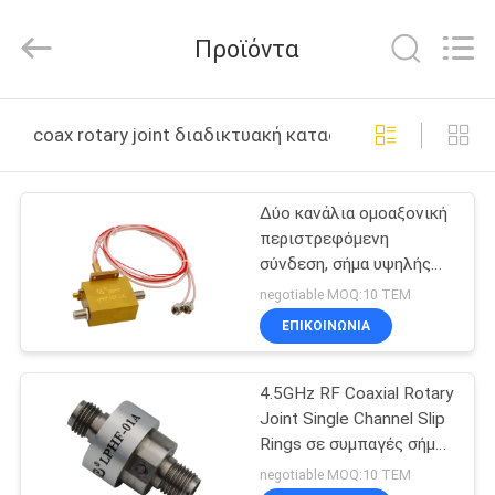
JINPAT
Electronics
Co.,
Προϊόντα
Ltd.
All
Rights
Reserved.
ΣΠΊΤΙ
coax rotary joint διαδικτυακή κατασκευή
ΠΡΟΪΌΝΤΑ
Δύο κανάλια ομοαξονική
περιστρεφόμενη
ΕΜΦΆΝΙΣΗ
σύνδεση, σήμα υψηλής
VR
συχνότητας
negotiable MOQ:10 ΤΕΜ
ΕΠΙΚΟΙΝΩΝΙΑ
ΠΕΡΊΠΟΥ
4.5GHz RF Coaxial Rotary
ΕΜΕΊΣ
Joint Single Channel Slip
Rings σε συμπαγές σήμα
ΓΎΡΟΣ
Slip Rings
negotiable MOQ:10 ΤΕΜ