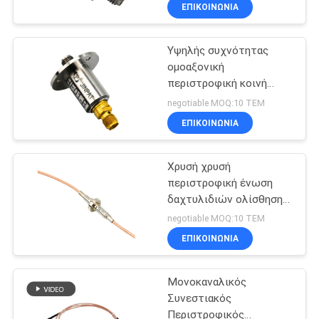
ΕΡΓΟΣΤΑΣΊΩΝ
ΕΠΙΚΟΙΝΩΝΙΑ
Υψηλής συχνότητας
ΠΟΙΟΤΙΚΌΣ
ομοαξονική
ΈΛΕΓΧΟΣ
περιστροφική κοινή
μικρή λύση δαχτυλιδιών
negotiable MOQ:10 ΤΕΜ
ολίσθησης μεγέθους
ΜΑΣ
ΕΠΙΚΟΙΝΩΝΙΑ
μιας στάσης
ΕΛΆΤΕ
Χρυσή χρυσή
ΣΕ
περιστροφική ένωση
ΕΠΑΦΉ
δαχτυλιδιών ολίσθησης
επαφών RF με τη χαμηλή
ΜΕ
negotiable MOQ:10 ΤΕΜ
επαφή απώλειας
ΕΠΙΚΟΙΝΩΝΙΑ
ΖΗΤΉΣΤΕ
Μονοκαναλικός
ΈΝΑ
Συνεστιακός
ΑΠΌΣΠΑΣΜΑ
Περιστροφικός