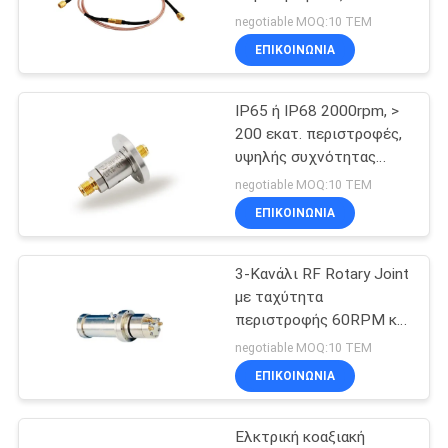
Σύνδεσμος Υψηλής
negotiable MOQ:10 ΤΕΜ
Συχνότητας 6GHz
ΕΠΙΚΟΙΝΩΝΙΑ
SITEMAP
100rpm
IP65 ή IP68 2000rpm, >
PRIVACY
200 εκατ. περιστροφές,
POLICY
υψηλής συχνότητας
περιστρεφόμενη
negotiable MOQ:10 ΤΕΜ
άρθρωση
ΕΠΙΚΟΙΝΩΝΙΑ
3-Κανάλι RF Rotary Joint
με ταχύτητα
περιστροφής 60RPM και
συχνότητα έως 3 GHz
negotiable MOQ:10 ΤΕΜ
ΕΠΙΚΟΙΝΩΝΙΑ
Ελκτρική κοαξιακή