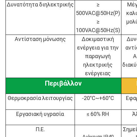
Δυνατότητα διηλεκτρικής
≥
Μέ
500VAC@50Hz(P)
καλ
≥
μολ
100VAC@50Hz(S)
Αντίσταση μόνωσης
Δοκιμαστική
Δυν
ενέργεια για την
αντ
παραγωγή
Α
ηλεκτρικής
διακ
ενέργειας
Περιβάλλον
Θερμοκρασία λειτουργίας
-20°C~+60°C
Εφα
Εργασιακή υγρασία
≤ 60% RH
Ά
Π.Ε.
Σημεί
Διάκριση IP40