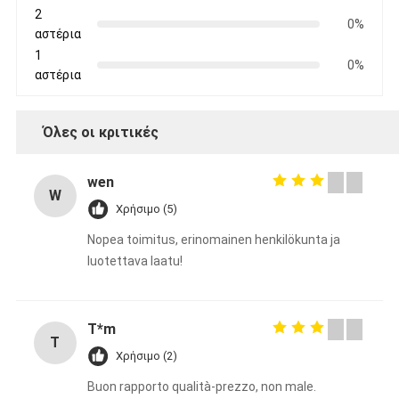
2
0%
αστέρια
1
0%
αστέρια
Όλες οι κριτικές
wen
W
Χρήσιμο (5)
Nopea toimitus, erinomainen henkilökunta ja
luotettava laatu!
T*m
T
Χρήσιμο (2)
Buon rapporto qualità-prezzo, non male.