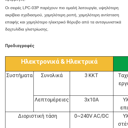
Οι σειρές LPC-03P παρέχουν πιο ομαλή λειτουργία, υψηλότερη
ακρίβεια σχεδιασμού, χαμηλότερη ροπή, χαμηλότερη αντίσταση
επαφής και χαμηλότερο ηλεκτρικό θόρυβο από τα ανταγωνιστικά
δαχτυλίδια γλιστρίωσης.
Προδιαγραφές
Ηλεκτρονικά & Ηλεκτρικά
Συστήματα
Συνολικά
3 ΚΚΤ
Ταχ
εργ
Λεπτομέρειες
3x10A
Υ
επ
Διοριστική τάση
0~240V AC/DC
Υ
στέ