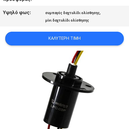
ΜΕ
Υψηλό φως:
,
συμπαγές δαχτυλίδι ολίσθησης
μίνι δαχτυλίδι ολίσθησης
ΖΗΤΉΣΤΕ
ΚΑΛΎΤΕΡΗ ΤΙΜΉ
ΈΝΑ
ΑΠΌΣΠΑΣΜΑ
SITEMAP
PRIVACY
POLICY