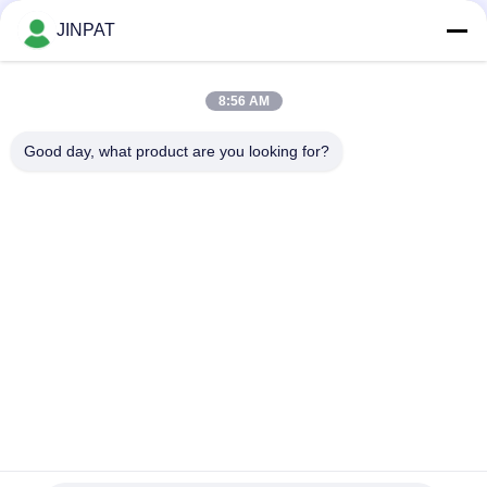
LVDS με Επαφή Χρυσού σε Χρυσό
JINPAT
18 κυκλώματα 250 Rpm Καψούλα Slip Ring με χρυσό σε χρυσό
επαφή για μηχανικά όπλα και βιοχημικούς αναλυτές
8:56 AM
Μικροσκοπικό δαχτυλίδι έξι κυκλωμάτων εξατομικευμένων
Good day, what product are you looking for?
λύσεων
Λαϊκή κατηγορία
Όλα
Περιστροφικό 
Δαχτυλίδι 
Δαχτυλίδι 
Ολίσθησης Καψών
Ολίσθησης
Δαχτυλίδια 
Περιστροφική 
Ολίσθησης Σημάτων
Ένωση Οπτικών 
Ινών
Δαχτυλίδια 
Μέσω Του 
Ολίσθησης Υψηλής 
Δαχτυλιδιού 
Συχνότητας
Ολίσθησης Τρυπών