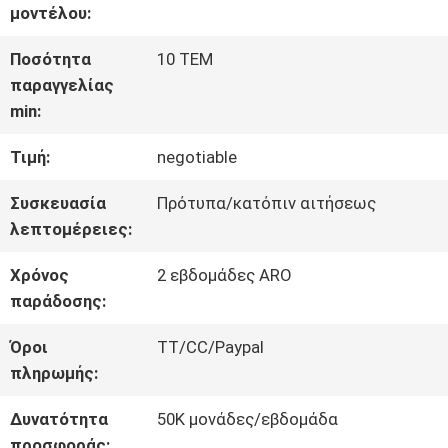
μοντέλου:
ΓΎΡΟΣ
Ποσότητα
10 ΤΕΜ
παραγγελίας
ΕΡΓΟΣΤΑΣΊΩΝ
min:
Τιμή:
negotiable
ΠΟΙΟΤΙΚΌΣ
Συσκευασία
Πρότυπα/κατόπιν αιτήσεως
ΈΛΕΓΧΟΣ
λεπτομέρειες:
Χρόνος
2 εβδομάδες ARO
ΜΑΣ
παράδοσης:
ΕΛΆΤΕ
Όροι
TT/CC/Paypal
πληρωμής:
ΣΕ
Δυνατότητα
50K μονάδες/εβδομάδα
ΕΠΑΦΉ
προσφοράς: