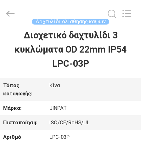
2026
JINPAT
Electronics
Co.,
Δαχτυλίδι ολίσθησης καψών
Ltd.
All
Διοχετικό δαχτυλίδι 3
ΣΠΊΤΙ
Rights
Reserved.
κυκλώματα OD 22mm IP54
ΠΡΟΪΌΝΤΑ
LPC-03P
ΕΜΦΆΝΙΣΗ
Τόπος
Κίνα
καταγωγής:
VR
Μάρκα:
JINPAT
ΠΕΡΊΠΟΥ
Πιστοποίηση:
ISO/CE/RoHS/UL
ΕΜΕΊΣ
Αριθμό
LPC-03P