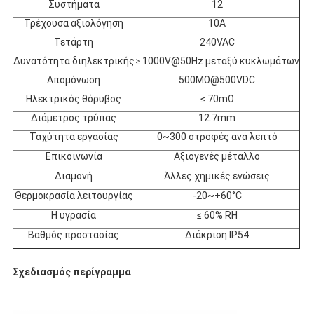
Συστήματα
12
Τρέχουσα αξιολόγηση
10Α
Τετάρτη
240VAC
Δυνατότητα διηλεκτρικής
≥ 1000V@50Hz μεταξύ κυκλωμάτων
Απομόνωση
500MΩ@500VDC
Ηλεκτρικός θόρυβος
≤ 70mΩ
Διάμετρος τρύπας
12.7mm
Ταχύτητα εργασίας
0~300 στροφές ανά λεπτό
Επικοινωνία
Αξιογενές μέταλλο
Διαμονή
Άλλες χημικές ενώσεις
Θερμοκρασία λειτουργίας
-20~+60°C
Η υγρασία
≤ 60% RH
Βαθμός προστασίας
Διάκριση IP54
Σχεδιασμός περίγραμμα