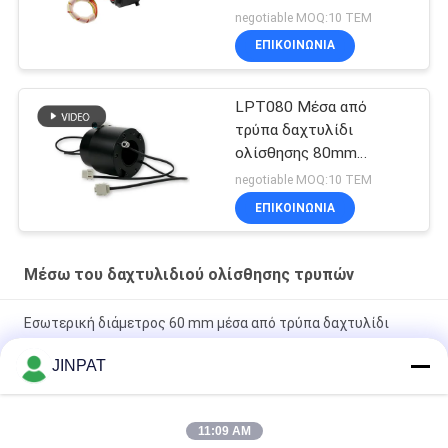
240VAC Επαφές χρυσού
negotiable MOQ:10 ΤΕΜ
ΕΠΙΚΟΙΝΩΝΙΑ
LPT080 Μέσα από
τρύπα δαχτυλίδι
ολίσθησης 80mm
300rpm επαφές
negotiable MOQ:10 ΤΕΜ
πολύτιμων μετάλλων
ΕΠΙΚΟΙΝΩΝΙΑ
Μέσω του δαχτυλιδιού ολίσθησης τρυπών
Εσωτερική διάμετρος 60 mm μέσα από τρύπα δαχτυλίδι
γλιστρίσματος
JINPAT
Μέσα από τρύπα ηλεκτρικό δαχτυλίδι γλιστρίσματος 300rpm
Εσωτερική διάμετρος 50mm
11:09 AM