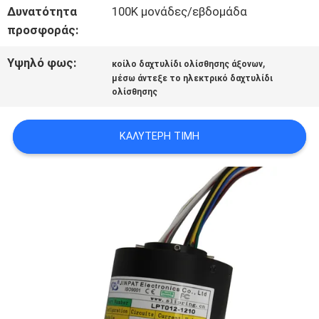
Δυνατότητα
100K μονάδες/εβδομάδα
ΜΕ
προσφοράς:
Υψηλό φως:
,
ΖΗΤΉΣΤΕ
κοίλο δαχτυλίδι ολίσθησης άξονων
μέσω άντεξε το ηλεκτρικό δαχτυλίδι
ολίσθησης
ΈΝΑ
ΑΠΌΣΠΑΣΜΑ
ΚΑΛΎΤΕΡΗ ΤΙΜΉ
SITEMAP
PRIVACY
POLICY