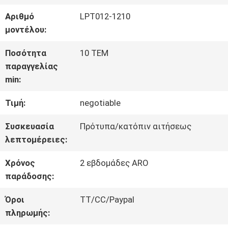
Αριθμό
LPT012-1210
ΓΎΡΟΣ
μοντέλου:
ΕΡΓΟΣΤΑΣΊΩΝ
Ποσότητα
10 ΤΕΜ
παραγγελίας
min:
ΠΟΙΟΤΙΚΌΣ
Τιμή:
negotiable
ΈΛΕΓΧΟΣ
Συσκευασία
Πρότυπα/κατόπιν αιτήσεως
λεπτομέρειες:
ΜΑΣ
Χρόνος
2 εβδομάδες ARO
ΕΛΆΤΕ
παράδοσης:
ΣΕ
Όροι
TT/CC/Paypal
πληρωμής:
ΕΠΑΦΉ