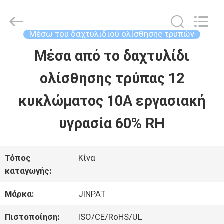
2026
JINPAT
Electronics
Co.,
Μέσω του δαχτυλιδιού ολίσθησης τρυπών
Ltd.
All
Μέσα από το δαχτυλίδι
ΣΠΊΤΙ
Rights
Reserved.
ολίσθησης τρύπας 12
ΠΡΟΪΌΝΤΑ
κυκλώματος 10A εργασιακή
υγρασία 60% RH
ΕΜΦΆΝΙΣΗ
VR
Τόπος
Κίνα
καταγωγής:
ΠΕΡΊΠΟΥ
Μάρκα:
JINPAT
ΕΜΕΊΣ
Πιστοποίηση:
ISO/CE/RoHS/UL