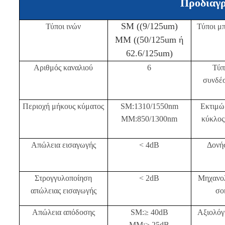
Προδιαγ
SM ((9/125um)
Τύποι ινών
Τύποι μ
ΜΜ ((50/125um ή
62.6/125um)
Αριθμός καναλιού
6
Τύπ
συνδέ
Περιοχή μήκους κύματος
SM:1310/1550nm
Εκτιμώ
MM:850/1300nm
κύκλος
Απώλεια εισαγωγής
< 4dB
Δονή
Στρογγυλοποίηση
< 2dB
Μηχανο
απώλειας εισαγωγής
σο
Απώλεια απόδοσης
SM:≥ 40dB
Αξιολόγ
ΜΜ:≥ 25dB