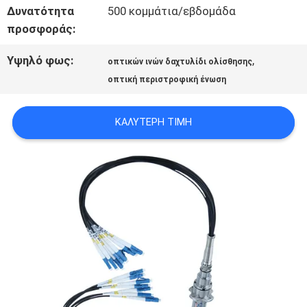
Δυνατότητα
500 κομμάτια/εβδομάδα
ΜΕ
προσφοράς:
Υψηλό φως:
,
ΖΗΤΉΣΤΕ
οπτικών ινών δαχτυλίδι ολίσθησης
οπτική περιστροφική ένωση
ΈΝΑ
ΚΑΛΎΤΕΡΗ ΤΙΜΉ
ΑΠΌΣΠΑΣΜΑ
SITEMAP
PRIVACY
POLICY