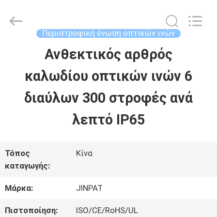
2026
JINPAT
Electronics
Co.,
Περιστροφική ένωση οπτικών ινών
Ltd.
All
Ανθεκτικός αρθρός
ΣΠΊΤΙ
Rights
Reserved.
καλωδίου οπτικών ινών 6
ΠΡΟΪΌΝΤΑ
διαύλων 300 στροφές ανά
λεπτό IP65
ΕΜΦΆΝΙΣΗ
VR
Τόπος
Κίνα
καταγωγής:
ΠΕΡΊΠΟΥ
Μάρκα:
JINPAT
ΕΜΕΊΣ
Πιστοποίηση:
ISO/CE/RoHS/UL