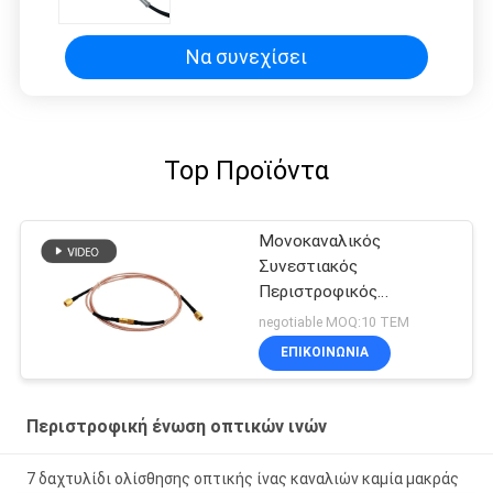
Να συνεχίσει
Top Προϊόντα
Μονοκαναλικός
Συνεστιακός
Περιστροφικός
Σύνδεσμος Υψηλής
negotiable MOQ:10 ΤΕΜ
Συχνότητας 6GHz
ΕΠΙΚΟΙΝΩΝΙΑ
100rpm
Περιστροφική ένωση οπτικών ινών
7 δαχτυλίδι ολίσθησης οπτικής ίνας καναλιών καμία μακράς