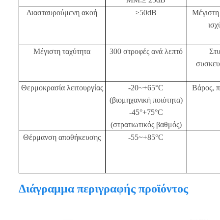
Διασταυρούμενη ακοή
≥50dB
Μέγιστη
ισχ
Μέγιστη ταχύτητα
300 στροφές ανά λεπτό
Στ
συσκευ
Θερμοκρασία λειτουργίας
-20~+65°C
Βάρος, 
(βιομηχανική ποιότητα)
-45°+75°C
(στρατιωτικός βαθμός)
Θέρμανση αποθήκευσης
-55~+85°C
Διάγραμμα περιγραφής προϊόντος