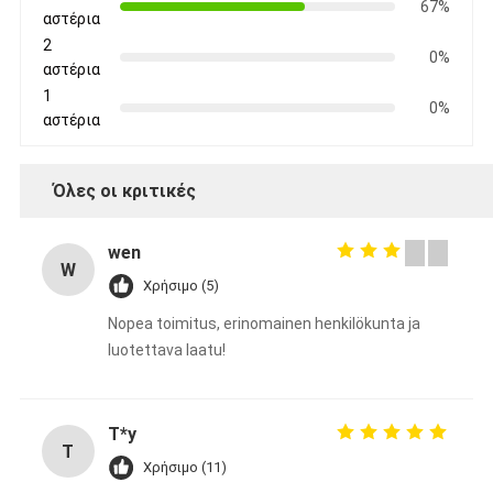
67%
αστέρια
2
0%
αστέρια
1
0%
αστέρια
Όλες οι κριτικές
wen
W
Χρήσιμο (5)
Nopea toimitus, erinomainen henkilökunta ja
luotettava laatu!
T*y
T
Χρήσιμο (11)