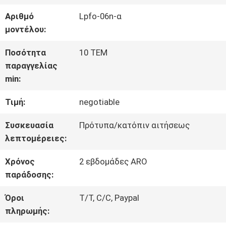
Αριθμό
Lpfo-06n-α
ΓΎΡΟΣ
μοντέλου:
ΕΡΓΟΣΤΑΣΊΩΝ
Ποσότητα
10 ΤΕΜ
παραγγελίας
min:
ΠΟΙΟΤΙΚΌΣ
Τιμή:
negotiable
ΈΛΕΓΧΟΣ
Συσκευασία
Πρότυπα/κατόπιν αιτήσεως
λεπτομέρειες:
ΜΑΣ
Χρόνος
2 εβδομάδες ARO
ΕΛΆΤΕ
παράδοσης:
ΣΕ
Όροι
T/T, C/C, Paypal
πληρωμής:
ΕΠΑΦΉ