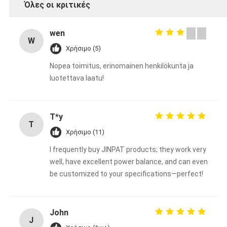
Όλες οι κριτικές
wen
W
Χρήσιμο (5)
Nopea toimitus, erinomainen henkilökunta ja
luotettava laatu!
T*y
T
Χρήσιμο (11)
I frequently buy JINPAT products; they work very
well, have excellent power balance, and can even
be customized to your specifications—perfect!
John
J