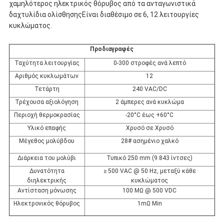
χαμηλότερος ηλεκτρικός θόρυβος από τα ανταγωνιστικά
δαχτυλίδια ολίσθησηςΕίναι διαθέσιμο σε 6, 12 λειτουργίες
κυκλώματος.
Προδιαγραφές
Ταχύτητα λειτουργίας
0-300 στροφές ανά λεπτό
Αριθμός κυκλωμάτων
12
Τετάρτη
240 VAC/DC
Τρέχουσα αξιολόγηση
2 άμπερες ανά κυκλώμα
Περιοχή θερμοκρασίας
-20°C έως +60°C
Υλικό επαφής
Χρυσό σε Χρυσό
Μέγεθος μολύβδου
28# ασημένιο χαλκό
Διάρκεια του μολύβι
Τυπικό 250 mm (9.843 ίντσες)
Δυνατότητα
≥ 500 VAC @ 50 Hz, μεταξύ κάθε
διηλεκτρικής
κυκλώματος
Αντίσταση μόνωσης
100 MΩ @ 500 VDC
Ηλεκτρονικός θόρυβος
1mΩ Min