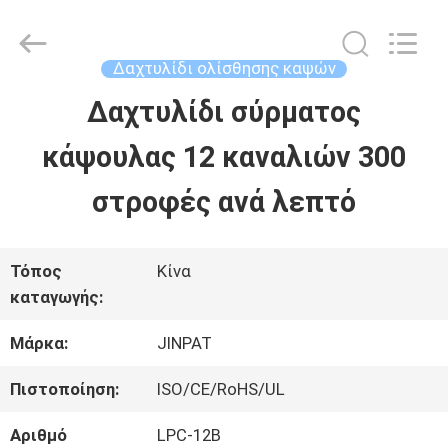
2026
JINPAT
Electronics
Co.,
Δαχτυλίδι ολίσθησης καψών
Ltd.
All
Δαχτυλίδι σύρματος
ΣΠΊΤΙ
Rights
Reserved.
κάψουλας 12 καναλιών 300
ΠΡΟΪΌΝΤΑ
στροφές ανά λεπτό
ΕΜΦΆΝΙΣΗ
Τόπος
Κίνα
καταγωγής:
VR
Μάρκα:
JINPAT
ΠΕΡΊΠΟΥ
Πιστοποίηση:
ISO/CE/RoHS/UL
ΕΜΕΊΣ
Αριθμό
LPC-12B