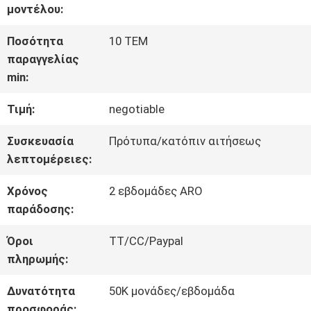
μοντέλου:
ΓΎΡΟΣ
Ποσότητα
10 ΤΕΜ
παραγγελίας
ΕΡΓΟΣΤΑΣΊΩΝ
min:
Τιμή:
negotiable
ΠΟΙΟΤΙΚΌΣ
Συσκευασία
Πρότυπα/κατόπιν αιτήσεως
ΈΛΕΓΧΟΣ
λεπτομέρειες:
Χρόνος
2 εβδομάδες ARO
ΜΑΣ
παράδοσης:
ΕΛΆΤΕ
Όροι
TT/CC/Paypal
πληρωμής:
ΣΕ
Δυνατότητα
50K μονάδες/εβδομάδα
ΕΠΑΦΉ
προσφοράς: