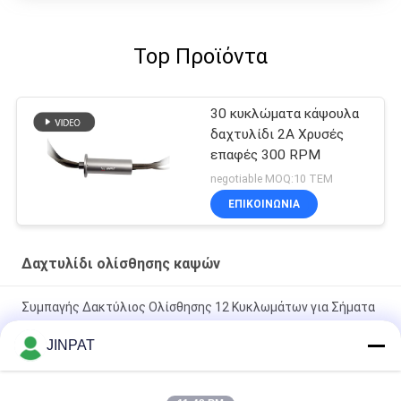
Top Προϊόντα
30 κυκλώματα κάψουλα
δαχτυλίδι 2A Χρυσές
επαφές 300 RPM
negotiable MOQ:10 ΤΕΜ
ΕΠΙΚΟΙΝΩΝΙΑ
Δαχτυλίδι ολίσθησης καψών
Συμπαγής Δακτύλιος Ολίσθησης 12 Κυκλωμάτων για Σήματα
LVDS με Επαφή Χρυσού σε Χρυσό
JINPAT
18 κυκλώματα 250 Rpm Καψούλα Slip Ring με χρυσό σε χρυσό
επαφή για μηχανικά όπλα και βιοχημικούς αναλυτές