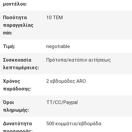
μοντέλου:
ΓΎΡΟΣ
Ποσότητα
10 ΤΕΜ
παραγγελίας
ΕΡΓΟΣΤΑΣΊΩΝ
min:
Τιμή:
negotiable
ΠΟΙΟΤΙΚΌΣ
Συσκευασία
Πρότυπα/κατόπιν αιτήσεως
ΈΛΕΓΧΟΣ
λεπτομέρειες:
Χρόνος
2 εβδομάδες ARO
ΜΑΣ
παράδοσης:
ΕΛΆΤΕ
Όροι
TT/CC/Paypal
πληρωμής:
ΣΕ
Δυνατότητα
500 κομμάτια/εβδομάδα
ΕΠΑΦΉ
προσφοράς: