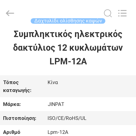
2026
JINPAT
Electronics
Co.,
Δαχτυλίδι ολίσθησης καψών
Ltd.
All
Συμπληκτικός ηλεκτρικός
ΣΠΊΤΙ
Rights
Reserved.
δακτύλιος 12 κυκλωμάτων
ΠΡΟΪΌΝΤΑ
LPM-12A
ΕΜΦΆΝΙΣΗ
Τόπος
Κίνα
καταγωγής:
VR
Μάρκα:
JINPAT
ΠΕΡΊΠΟΥ
Πιστοποίηση:
ISO/CE/RoHS/UL
ΕΜΕΊΣ
Αριθμό
Lpm-12A