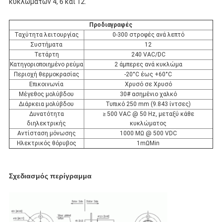
κυκλωμάτων 4, 6 και 12.
Προδιαγραφές
Ταχύτητα λειτουργίας
0-300 στροφές ανά λεπτό
Συστήματα
12
Τετάρτη
240 VAC/DC
Κατηγοριοποιημένο ρεύμα
2 άμπερες ανά κυκλώμα
Περιοχή θερμοκρασίας
-20°C έως +60°C
Επικοινωνία
Χρυσό σε Χρυσό
Μέγεθος μολύβδου
30# ασημένιο χαλκό
Διάρκεια μολύβδου
Τυπικό 250 mm (9.843 ίντσες)
Δυνατότητα
≥ 500 VAC @ 50 Hz, μεταξύ κάθε
διηλεκτρικής
κυκλώματος
Αντίσταση μόνωσης
1000 MΩ @ 500 VDC
Ηλεκτρικός θόρυβος
1mΩMin
Σχεδιασμός περίγραμμα