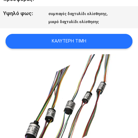
ΜΕ
Υψηλό φως:
,
συμπαγές δαχτυλίδι ολίσθησης
μικρό δαχτυλίδι ολίσθησης
ΖΗΤΉΣΤΕ
ΚΑΛΎΤΕΡΗ ΤΙΜΉ
ΈΝΑ
ΑΠΌΣΠΑΣΜΑ
SITEMAP
PRIVACY
POLICY