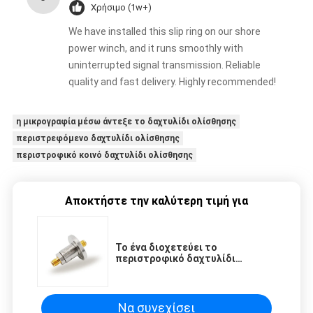
Χρήσιμο (1w+)
We have installed this slip ring on our shore
power winch, and it runs smoothly with
uninterrupted signal transmission. Reliable
quality and fast delivery. Highly recommended!
η μικρογραφία μέσω άντεξε το δαχτυλίδι ολίσθησης
περιστρεφόμενο δαχτυλίδι ολίσθησης
περιστροφικό κοινό δαχτυλίδι ολίσθησης
Αποκτήστε την καλύτερη τιμή για
Το ένα διοχετεύει το
περιστροφικό δαχτυλίδι
ολίσθησης 18GHz με τα
πολλαπλάσια πρότυπα
δαχτυλιδιών ολίσθησης θηλυκών
συνδετήρων SMA
Να συνεχίσει