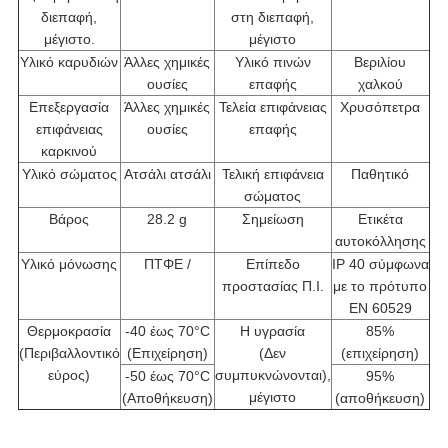
διεπαφή,
στη διεπαφή,
μέγιστο.
μέγιστο
Υλικό καρυδιών
Άλλες χημικές
Υλικό πινών
Βεριλίου
ουσίες
επαφής
χαλκού
Επεξεργασία
Άλλες χημικές
Τελεία επιφάνειας
Χρυσόπετρα
επιφάνειας
ουσίες
επαφής
καρκινού
Υλικό σώματος
Ατσάλι ατσάλι
Τελική επιφάνεια
Παθητικό
σώματος
Βάρος
28.2 g
Σημείωση
Ετικέτα
αυτοκόλλησης
Υλικό μόνωσης
ΠΤΦΕ /
Επίπεδο
IP 40 σύμφωνα
προστασίας Π.Ι.
με το πρότυπο
EN 60529
Θερμοκρασία
-40 έως 70°C
Η υγρασία
85%
(Περιβαλλοντικό
(Επιχείρηση)
(Δεν
(επιχείρηση)
εύρος)
συμπυκνώνονται),
-50 έως 70°C
95%
μέγιστο
(Αποθήκευση)
(αποθήκευση)