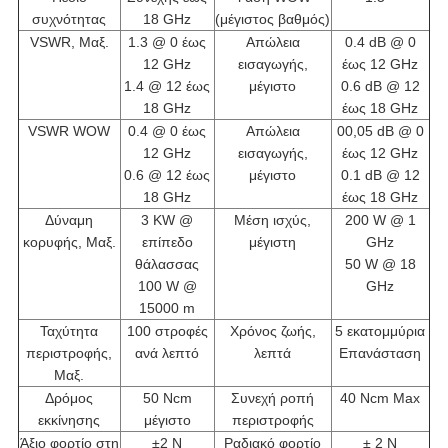
συχνότητας
18 GHz
(μέγιστος βαθμός)
VSWR, Μαξ.
1.3 @ 0 έως
Απώλεια
0.4 dB @ 0
12 GHz
εισαγωγής,
έως 12 GHz
1.4 @ 12 έως
μέγιστο
0.6 dB @ 12
18 GHz
έως 18 GHz
VSWR WOW
0.4 @ 0 έως
Απώλεια
00,05 dB @ 0
12 GHz
εισαγωγής,
έως 12 GHz
0.6 @ 12 έως
μέγιστο
0.1 dB @ 12
18 GHz
έως 18 GHz
Δύναμη
3 KW @
Μέση ισχύς,
200 W @ 1
κορυφής, Μαξ.
επίπεδο
μέγιστη
GHz
θάλασσας
50 W @ 18
100 W @
GHz
15000 m
Ταχύτητα
100 στροφές
Χρόνος ζωής,
5 εκατομμύρια
περιστροφής,
ανά λεπτό
λεπτά
Επανάσταση
Μαξ.
Δρόμος
50 Ncm
Συνεχή ροπή
40 Ncm Max
εκκίνησης
μέγιστο
περιστροφής
Άξιο φορτίο στη
±2 N
Ραδιακό φορτίο
± 2 N