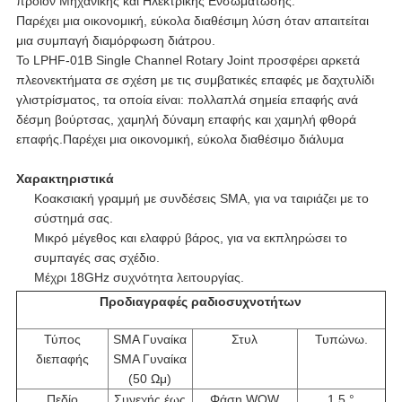
προϊόν Μηχανικής και Ηλεκτρικής Ενσωμάτωσης.
Παρέχει μια οικονομική, εύκολα διαθέσιμη λύση όταν απαιτείται
μια συμπαγή διαμόρφωση διάτρου.
Το LPHF-01B Single Channel Rotary Joint προσφέρει αρκετά
πλεονεκτήματα σε σχέση με τις συμβατικές επαφές με δαχτυλίδι
γλιστρίσματος, τα οποία είναι: πολλαπλά σημεία επαφής ανά
δέσμη βούρτσας, χαμηλή δύναμη επαφής και χαμηλή φθορά
επαφής.Παρέχει μια οικονομική, εύκολα διαθέσιμο διάλυμα
Χαρακτηριστικά
Κοακσιακή γραμμή με συνδέσεις SMA, για να ταιριάζει με το
σύστημά σας.
Μικρό μέγεθος και ελαφρύ βάρος, για να εκπληρώσει το
συμπαγές σας σχέδιο.
Μέχρι 18GHz συχνότητα λειτουργίας.
Προδιαγραφές ραδιοσυχνοτήτων
Τύπος
SMA Γυναίκα
Στυλ
Τυπώνω.
διεπαφής
SMA Γυναίκα
(50 Ωμ)
Πεδίο
Συνεχής έως
Φάση WOW
1.5 °