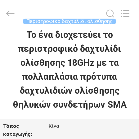
2026
JINPAT
Electronics
Co.,
Περιστροφικό δαχτυλίδι ολίσθησης
Ltd.
All
Το ένα διοχετεύει το
ΣΠΊΤΙ
Rights
Reserved.
περιστροφικό δαχτυλίδι
ΠΡΟΪΌΝΤΑ
ολίσθησης 18GHz με τα
πολλαπλάσια πρότυπα
ΕΜΦΆΝΙΣΗ
δαχτυλιδιών ολίσθησης
VR
θηλυκών συνδετήρων SMA
ΠΕΡΊΠΟΥ
Τόπος
Κίνα
ΕΜΕΊΣ
καταγωγής: