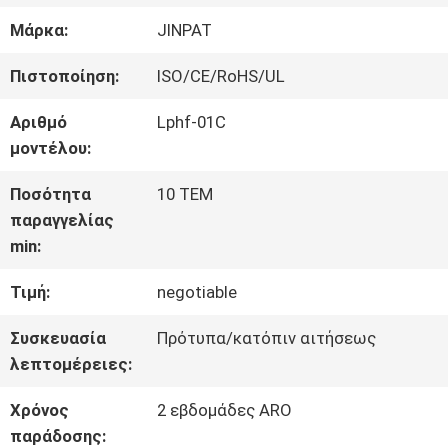
Μάρκα:
JINPAT
ΓΎΡΟΣ
Πιστοποίηση:
ISO/CE/RoHS/UL
ΕΡΓΟΣΤΑΣΊΩΝ
Αριθμό
Lphf-01C
μοντέλου:
ΠΟΙΟΤΙΚΌΣ
Ποσότητα
10 ΤΕΜ
ΈΛΕΓΧΟΣ
παραγγελίας
min:
ΜΑΣ
Τιμή:
negotiable
ΕΛΆΤΕ
Συσκευασία
Πρότυπα/κατόπιν αιτήσεως
λεπτομέρειες:
ΣΕ
Χρόνος
2 εβδομάδες ARO
ΕΠΑΦΉ
παράδοσης: