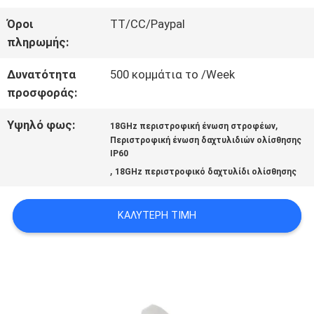
ΜΕ
Όροι
TT/CC/Paypal
πληρωμής:
ΖΗΤΉΣΤΕ
Δυνατότητα
500 κομμάτια το /Week
προσφοράς:
ΈΝΑ
Υψηλό φως:
,
ΑΠΌΣΠΑΣΜΑ
18GHz περιστροφική ένωση στροφέων
Περιστροφική ένωση δαχτυλιδιών ολίσθησης
IP60
,
18GHz περιστροφικό δαχτυλίδι ολίσθησης
SITEMAP
ΚΑΛΎΤΕΡΗ ΤΙΜΉ
PRIVACY
POLICY