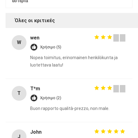
αστέρια
Όλες οι κριτικές
wen
W
Χρήσιμο (5)
Nopea toimitus, erinomainen henkilökunta ja
luotettava laatu!
T*m
T
Χρήσιμο (2)
Buon rapporto qualità-prezzo, non male.
John
J