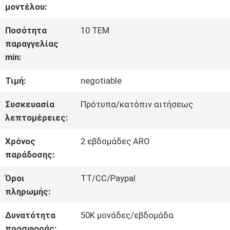
μοντέλου:
ΓΎΡΟΣ
Ποσότητα
10 ΤΕΜ
παραγγελίας
ΕΡΓΟΣΤΑΣΊΩΝ
min:
Τιμή:
negotiable
ΠΟΙΟΤΙΚΌΣ
Συσκευασία
Πρότυπα/κατόπιν αιτήσεως
ΈΛΕΓΧΟΣ
λεπτομέρειες:
Χρόνος
2 εβδομάδες ARO
ΜΑΣ
παράδοσης:
ΕΛΆΤΕ
Όροι
TT/CC/Paypal
πληρωμής:
ΣΕ
Δυνατότητα
50K μονάδες/εβδομάδα
ΕΠΑΦΉ
προσφοράς: