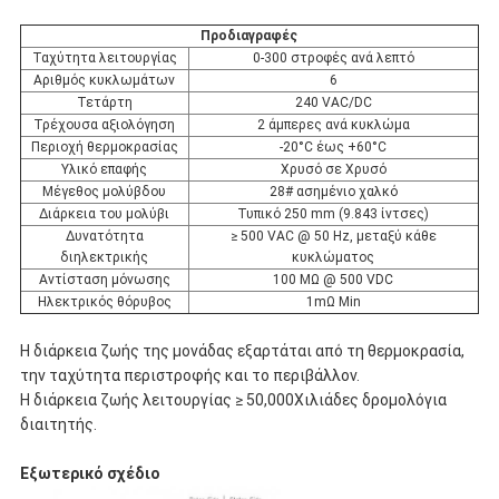
Προδιαγραφές
Ταχύτητα λειτουργίας
0-300 στροφές ανά λεπτό
Αριθμός κυκλωμάτων
6
Τετάρτη
240 VAC/DC
Τρέχουσα αξιολόγηση
2 άμπερες ανά κυκλώμα
Περιοχή θερμοκρασίας
-20°C έως +60°C
Υλικό επαφής
Χρυσό σε Χρυσό
Μέγεθος μολύβδου
28# ασημένιο χαλκό
Διάρκεια του μολύβι
Τυπικό 250 mm (9.843 ίντσες)
Δυνατότητα
≥ 500 VAC @ 50 Hz, μεταξύ κάθε
διηλεκτρικής
κυκλώματος
Αντίσταση μόνωσης
100 MΩ @ 500 VDC
Ηλεκτρικός θόρυβος
1mΩ Min
Η διάρκεια ζωής της μονάδας εξαρτάται από τη θερμοκρασία,
την ταχύτητα περιστροφής και το περιβάλλον.
Η διάρκεια ζωής λειτουργίας ≥ 50,000Χιλιάδες δρομολόγια
διαιτητής.
Εξωτερικό σχέδιο