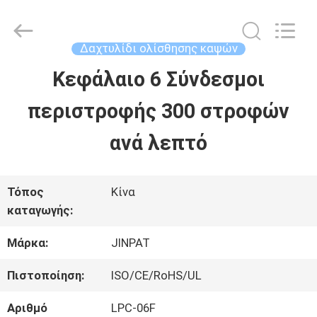
2026
JINPAT
Electronics
Co.,
Δαχτυλίδι ολίσθησης καψών
Ltd.
All
Κεφάλαιο 6 Σύνδεσμοι
ΣΠΊΤΙ
Rights
Reserved.
περιστροφής 300 στροφών
ΠΡΟΪΌΝΤΑ
ανά λεπτό
ΕΜΦΆΝΙΣΗ
Τόπος
Κίνα
καταγωγής:
VR
Μάρκα:
JINPAT
ΠΕΡΊΠΟΥ
Πιστοποίηση:
ISO/CE/RoHS/UL
ΕΜΕΊΣ
Αριθμό
LPC-06F