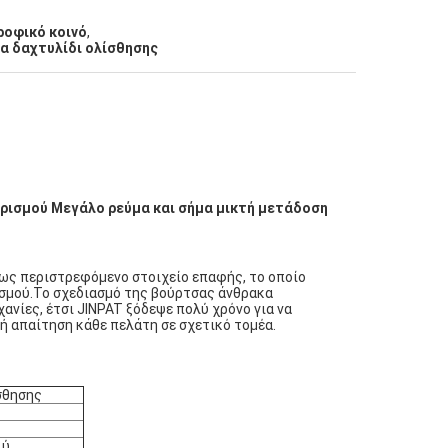
ροφικό κοινό
,
α δαχτυλίδι ολίσθησης
ρισμού Μεγάλο ρεύμα και σήμα μικτή μετάδοση
ως περιστρεφόμενο στοιχείο επαφής, το οποίο
ισμού.Το σχεδιασμό της βούρτσας άνθρακα
ανίες, έτσι JINPAT ξόδεψε πολύ χρόνο για να
ρή απαίτηση κάθε πελάτη σε σχετικό τομέα.
σθησης
ύ.