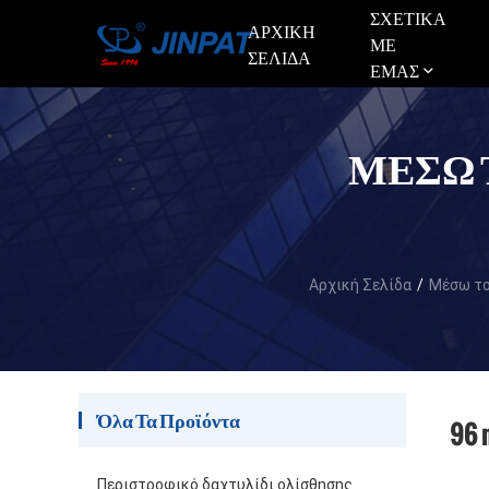
ΣΧΕΤΙΚΆ
ΑΡΧΙΚΉ
ΜΕ
ΣΕΛΊΔΑ
ΕΜΆΣ
ΜΈΣΩ 
Αρχική Σελίδα
/
Μέσω το
Όλα Τα Προϊόντα
96 
Περιστροφικό δαχτυλίδι ολίσθησης