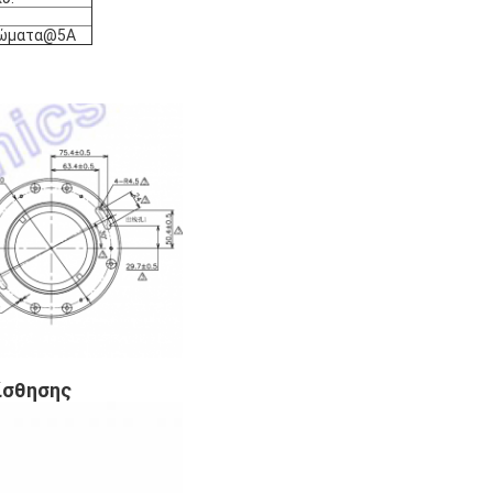
λώματα@5A
ίσθησης