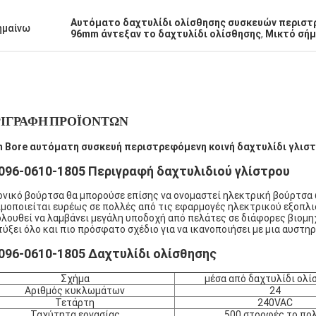
Αυτόματο δαχτυλίδι ολίσθησης συσκευών περιστ
ημαίνω
96mm άντεξαν το δαχτυλίδι ολίσθησης
,
Μικτό σήμ
ΙΓΡΑΦΉ ΠΡΟΪΌΝΤΩΝ
 Bore αυτόματη συσκευή περιστρεφόμενη κοινή δαχτυλίδι γλιστ
096-0610-1805 Περιγραφή δαχτυλιδιού γλίστρου
νικό βούρτσα θα μπορούσε επίσης να ονομαστεί ηλεκτρική βούρτσα 
μοποιείται ευρέως σε πολλές από τις εφαρμογές ηλεκτρικού εξοπλ
λουθεί να λαμβάνει μεγάλη υποδοχή από πελάτες σε διάφορες βιομηχ
ύξει όλο και πιο πρόσφατο σχέδιο για να ικανοποιήσει με μια αυστη
096-0610-1805 Δαχτυλίδι ολίσθησης
Σχήμα
μέσα από δαχτυλίδι ολί
Αριθμός κυκλωμάτων
24
Τετάρτη
240VAC
Ταχύτητα εργασίας
500 στροφές το πολ