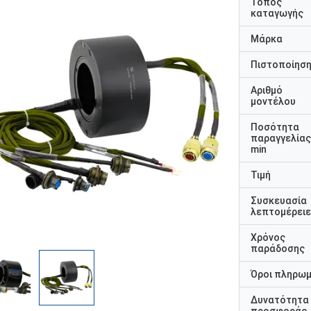
Τόπος
καταγωγής
Μάρκα
Πιστοποίησ
Αριθμό
μοντέλου
Ποσότητα
παραγγελίας
min
Τιμή
Συσκευασία
λεπτομέρει
Χρόνος
παράδοσης
Όροι πληρω
Δυνατότητα