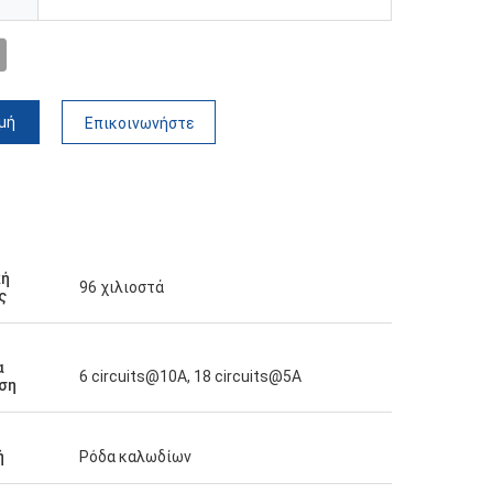
μή
Επικοινωνήστε
κή
96 χιλιοστά
ς
α
6 circuits@10A, 18 circuits@5A
ση
ή
Ρόδα καλωδίων