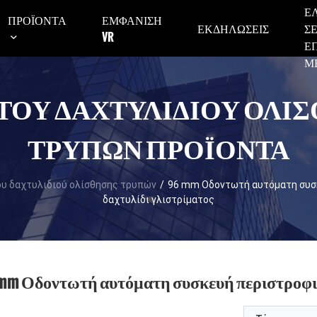
Ε
ΠΡΟΪΌΝΤΑ
ΕΜΦΆΝΙΣΗ
ΕΚΔΗΛΏΣΕΙΣ
Σ
VR
Ε
Μ
ΤΟΥ ΔΑΧΤΥΛΙΔΙΟΎ ΟΛΊ
ΤΡΥΠΏΝ ΠΡΟΪΌΝΤΑ
υ δαχτυλιδιού ολίσθησης τρυπών
/
96 mm Οδοντωτή αυτόματη συσκ
δαχτυλίδι γλιστρίματος
mm Οδοντωτή αυτόματη συσκευή περιστροφικ