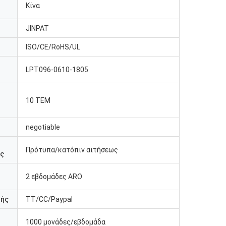
Κίνα
JINPAT
η
ISO/CE/RoHS/UL
LPT096-0610-1805
10 ΤΕΜ
negotiable
Πρότυπα/κατόπιν αιτήσεως
ες
2 εβδομάδες ARO
μής
TT/CC/Paypal
1000 μονάδες/εβδομάδα