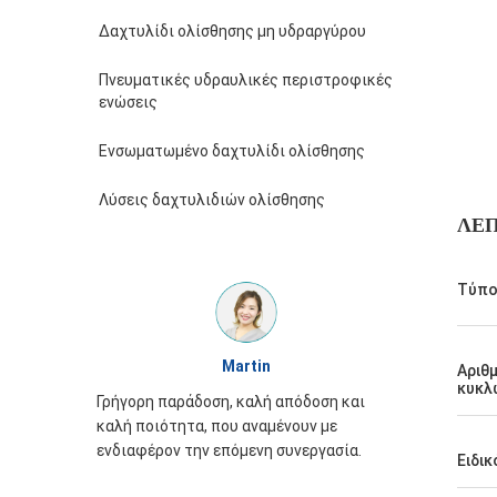
Δαχτυλίδι ολίσθησης μη υδραργύρου
Πνευματικές υδραυλικές περιστροφικές
ενώσεις
Ενσωματωμένο δαχτυλίδι ολίσθησης
Λύσεις δαχτυλιδιών ολίσθησης
ΛΕ
Τύπο
Martin
William
Αριθ
κυκλ
δοση, καλή απόδοση και
Η εμφάνιση δαχτυλιδιών ολίσθησης
, που αναμένουν με
JINPAT είναι καλή, συσκευάζοντας
ν επόμενη συνεργασία.
προσεκτικά, ενθουσιασμός υπηρεσιώ
Ειδι
πρέπει να έρθει πάλι