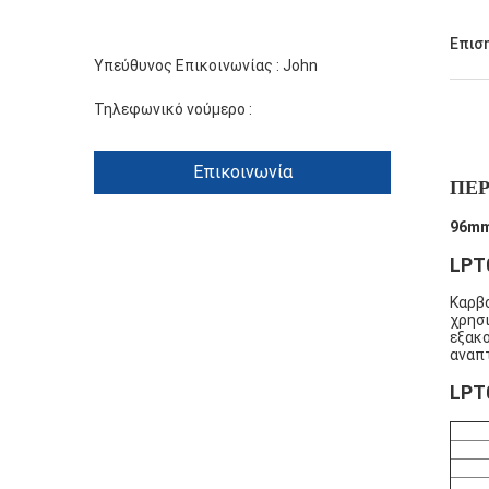
Επισ
Υπεύθυνος Επικοινωνίας :
John
Τηλεφωνικό νούμερο :
+86 1346 401 9643
Επικοινωνία
ΠΕΡ
96mm
LPT
Καρβο
χρησι
εξακο
αναπτ
LPT