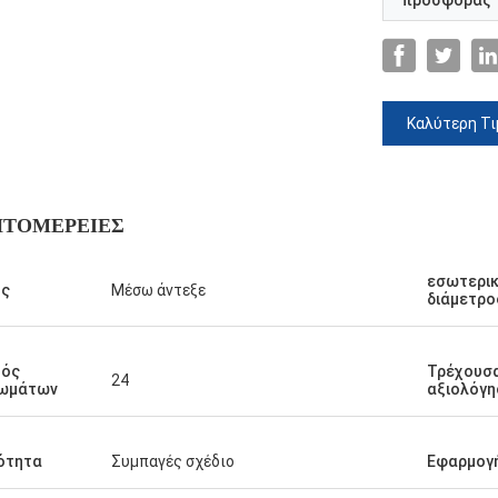
προσφοράς
Καλύτερη Τι
ΠΤΟΜΈΡΕΙΕΣ
εσωτερι
ς
Μέσω άντεξε
διάμετρο
μός
Τρέχουσ
24
ωμάτων
αξιολόγη
ν,
κότητα
Συμπαγές σχέδιο
Εφαρμογ