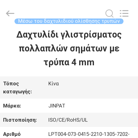
2026
JINPAT
Electronics
Co.,
Μέσω του δαχτυλιδιού ολίσθησης τρυπών
Ltd.
All
Δαχτυλίδι γλιστρίσματος
ΣΠΊΤΙ
Rights
Reserved.
πολλαπλών σημάτων με
ΠΡΟΪΌΝΤΑ
τρύπα 4 mm
ΕΜΦΆΝΙΣΗ
Τόπος
Κίνα
καταγωγής:
VR
Μάρκα:
JINPAT
ΠΕΡΊΠΟΥ
Πιστοποίηση:
ISO/CE/RoHS/UL
ΕΜΕΊΣ
Αριθμό
LPT004-073-0415-2210-1305-7202-