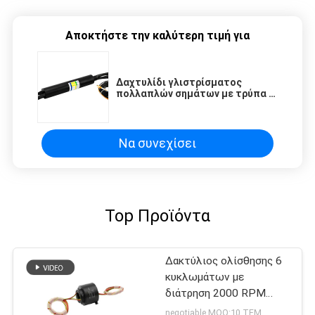
Αποκτήστε την καλύτερη τιμή για
Δαχτυλίδι γλιστρίσματος
πολλαπλών σημάτων με τρύπα 4
mm
Να συνεχίσει
Top Προϊόντα
Δακτύλιος ολίσθησης 6
κυκλωμάτων με
διάτρηση 2000 RPM
240VAC Επαφές χρυσού
negotiable MOQ:10 ΤΕΜ