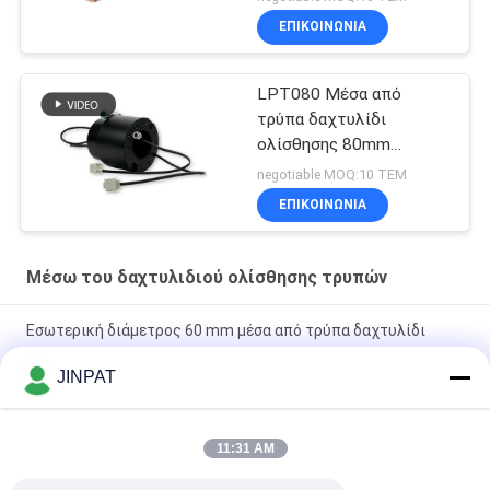
ΕΠΙΚΟΙΝΩΝΙΑ
LPT080 Μέσα από
τρύπα δαχτυλίδι
ολίσθησης 80mm
300rpm επαφές
negotiable MOQ:10 ΤΕΜ
πολύτιμων μετάλλων
ΕΠΙΚΟΙΝΩΝΙΑ
Μέσω του δαχτυλιδιού ολίσθησης τρυπών
Εσωτερική διάμετρος 60 mm μέσα από τρύπα δαχτυλίδι
γλιστρίσματος
JINPAT
Μέσα από τρύπα ηλεκτρικό δαχτυλίδι γλιστρίσματος 300rpm
Εσωτερική διάμετρος 50mm
11:31 AM
IP54 JINPAT μέσω του κοίλου άξονα δαχτυλιδιών ολίσθησης