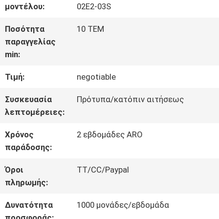
μοντέλου:
02E2-03S
ΓΎΡΟΣ
Ποσότητα
10 ΤΕΜ
παραγγελίας
ΕΡΓΟΣΤΑΣΊΩΝ
min:
Τιμή:
negotiable
ΠΟΙΟΤΙΚΌΣ
Συσκευασία
Πρότυπα/κατόπιν αιτήσεως
ΈΛΕΓΧΟΣ
λεπτομέρειες:
Χρόνος
2 εβδομάδες ARO
ΜΑΣ
παράδοσης:
ΕΛΆΤΕ
Όροι
TT/CC/Paypal
πληρωμής:
ΣΕ
Δυνατότητα
1000 μονάδες/εβδομάδα
ΕΠΑΦΉ
προσφοράς: