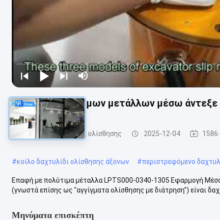
Η επαφή πολύτιμων μετάλλων μέσω άντεξε 
Λύσεις δαχτυλιδιών ολίσθησης
2025-12-04
1586
#
κοίλο δαχτυλίδι ολίσθησης άξονων
#
περιστρεφόμενο δαχτυλ
Επαφή με πολύτιμα μέταλλα LPTS000-0340-1305 Εφαρμογή Μέσα 
(γνωστά επίσης ως "αγγίγματα ολίσθησης με διάτρηση") είναι δαχτ
Μηνύματα επισκέπτη