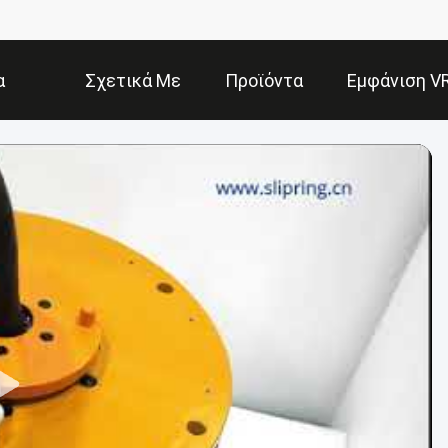
α
Σχετικά Με
Προϊόντα
Εμφάνιση V
Εμάς