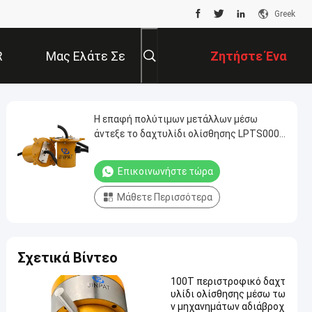
Greek
R
Μας Ελάτε Σε
Ζητήστε Ένα
Επαφή Με
Απόσπασμα
Η επαφή πολύτιμων μετάλλων μέσω
άντεξε το δαχτυλίδι ολίσθησης LPTS000-
0340-1305
Επικοινωνήστε τώρα
Μάθετε Περισσότερα
Σχετικά Βίντεο
100T περιστροφικό δαχτ
υλίδι ολίσθησης μέσω τω
ν μηχανημάτων αδιάβροχ