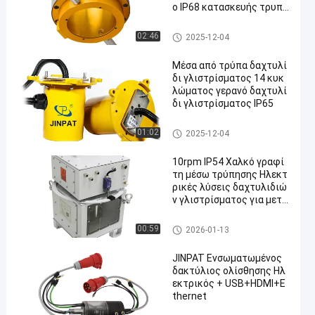
ο IP68 κατασκευής τρυπ
ών
Λύσεις δαχτυλιδιών ολίσθη
02:46
2025-12-04
σης
Μέσα από τρύπα δαχτυλί
δι γλιστρίσματος 14 κυκ
λώματος γερανό δαχτυλί
δι γλιστρίσματος IP65
Λύσεις δαχτυλιδιών ολίσθη
01:02
2025-12-04
σης
10rpm IP54 Χαλκό γραφί
τη μέσω τρύπησης Ηλεκτ
ρικές λύσεις δαχτυλιδιώ
ν γλιστρίσματος για μετά
δοση υψηλής ισχύος
Λύσεις δαχτυλιδιών ολίσθη
00:59
2026-01-13
σης
JINPAT Ενσωματωμένος
δακτύλιος ολίσθησης Ηλ
εκτρικός + USB+HDMI+E
thernet