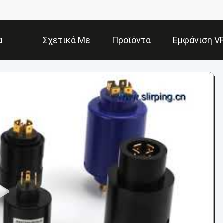
α
Σχετικά Με
Προϊόντα
Εμφάνιση V
Εμάς