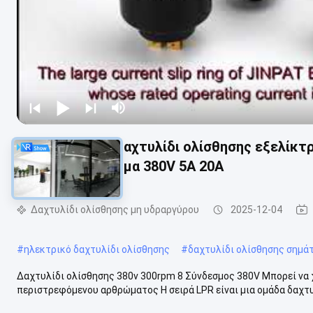
Περιστροφικό δαχτυλίδι ολίσθησης εξελίκ
300rpm 8 κύκλωμα 380V 5A 20A
Δαχτυλίδι ολίσθησης μη υδραργύρου
2025-12-04
#
ηλεκτρικό δαχτυλίδι ολίσθησης
#
δαχτυλίδι ολίσθησης σημά
Δαχτυλίδι ολίσθησης 380v 300rpm 8 Σύνδεσμος 380V Μπορεί να 
περιστρεφόμενου αρθρώματος Η σειρά LPR είναι μια ομάδα δαχτυλι