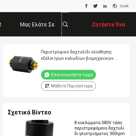
Greek
R
Μας Ελάτε Σε
Ζητήστε Ένα
Επαφή Με
Απόσπασμα
Περιστροφικό δαχτυλίδι ολίσθησης
εξελίκτρων καλωδίων βιομηχανικών
μηχανημάτων 300rpm 8 κύκλωμα 380V 5A
20A
Επικοινωνήστε τώρα
Μάθετε Περισσότερα
Σχετικά Βίντεο
8 κυκλώματα 380V τάση
περιστρεφόμενο δαχτυλί
δι γλιστρίσματος 300rpm