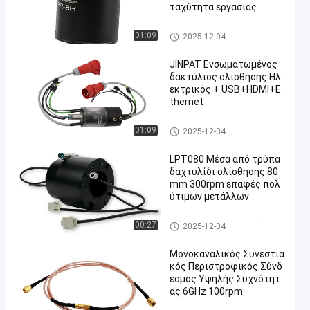
ταχύτητα εργασίας
Δαχτυλίδι ολίσθησης μη υδρ
01:09
2025-12-04
αργύρου
JINPAT Ενσωματωμένος
δακτύλιος ολίσθησης Ηλ
εκτρικός + USB+HDMI+E
thernet
Ενσωματωμένο δαχτυλίδι ο
01:09
2025-12-04
λίσθησης
LPT080 Μέσα από τρύπα
δαχτυλίδι ολίσθησης 80
mm 300rpm επαφές πολ
ύτιμων μετάλλων
Μέσω του δαχτυλιδιού ολίσ
00:27
2025-12-04
θησης τρυπών
Μονοκαναλικός Συνεστια
κός Περιστροφικός Σύνδ
εσμος Υψηλής Συχνότητ
ας 6GHz 100rpm