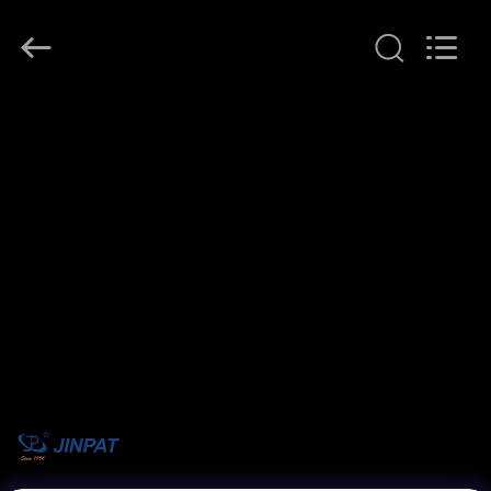
JINPAT
Electronics
Co.,
Ltd.
All
Rights
Reserved.
ΣΠΊΤΙ
ΠΡΟΪΌΝΤΑ
ΕΜΦΆΝΙΣΗ
VR
ΠΕΡΊΠΟΥ
ΕΜΕΊΣ
ΓΎΡΟΣ