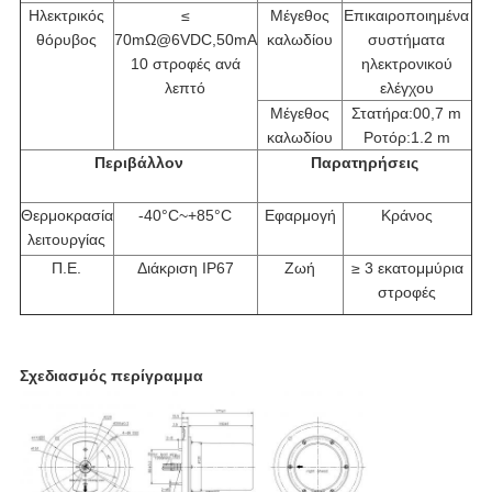
Ηλεκτρικός
≤
Μέγεθος
Επικαιροποιημένα
θόρυβος
70mΩ@6VDC,50mA
καλωδίου
συστήματα
10 στροφές ανά
ηλεκτρονικού
λεπτό
ελέγχου
Μέγεθος
Στατήρα:00,7 m
καλωδίου
Ροτόρ:1.2 m
Περιβάλλον
Παρατηρήσεις
Θερμοκρασία
-40°C~+85°C
Εφαρμογή
Κράνος
λειτουργίας
Π.Ε.
Διάκριση IP67
Ζωή
≥ 3 εκατομμύρια
στροφές
Σχεδιασμός περίγραμμα