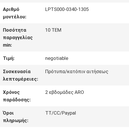
Αριθμό
LPTS000-0340-1305
ΓΎΡΟΣ
μοντέλου:
ΕΡΓΟΣΤΑΣΊΩΝ
Ποσότητα
10 ΤΕΜ
παραγγελίας
min:
ΠΟΙΟΤΙΚΌΣ
Τιμή:
negotiable
ΈΛΕΓΧΟΣ
Συσκευασία
Πρότυπα/κατόπιν αιτήσεως
λεπτομέρειες:
ΜΑΣ
Χρόνος
2 εβδομάδες ARO
ΕΛΆΤΕ
παράδοσης:
ΣΕ
Όροι
TT/CC/Paypal
πληρωμής:
ΕΠΑΦΉ