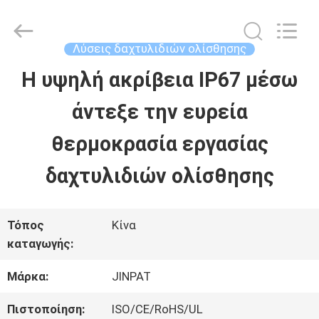
2026
JINPAT
Electronics
Co.,
Λύσεις δαχτυλιδιών ολίσθησης
Ltd.
All
Η υψηλή ακρίβεια IP67 μέσω
ΣΠΊΤΙ
Rights
Reserved.
άντεξε την ευρεία
ΠΡΟΪΌΝΤΑ
θερμοκρασία εργασίας
δαχτυλιδιών ολίσθησης
ΕΜΦΆΝΙΣΗ
VR
Τόπος
Κίνα
καταγωγής:
ΠΕΡΊΠΟΥ
Μάρκα:
JINPAT
ΕΜΕΊΣ
Πιστοποίηση:
ISO/CE/RoHS/UL