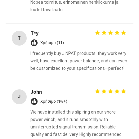
Nopea toimitus, erinomainen henkilökunta ja
luotettava laatu!
T*y
T
Χρήσιμο (11)
I frequently buy JINPAT products; they work very
well, have excellent power balance, and can even
be customized to your specifications—perfect!
John
J
Χρήσιμο (1w+)
We have installed this slip ring on our shore
power winch, and it runs smoothly with
uninterrupted signal transmission. Reliable
quality and fast delivery. Highly recommended!