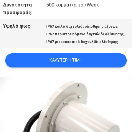
Δυνατότητα
500 κομμάτια το /Week
ΜΕ
προσφοράς:
Υψηλό φως:
,
ΖΗΤΉΣΤΕ
IP67 κοίλο δαχτυλίδι ολίσθησης άξονων
,
IP67 περιστρεφόμενο δαχτυλίδι ολίσθησης
ΈΝΑ
IP67 μικροσκοπικό δαχτυλίδι ολίσθησης
ΑΠΌΣΠΑΣΜΑ
ΚΑΛΎΤΕΡΗ ΤΙΜΉ
SITEMAP
PRIVACY
POLICY