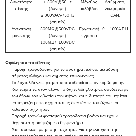
Δυνατότητα
≥ 500V@50Hz
Μέγεθος
Ασύρματο,
πίεσης
(δύναμη)
μολύβδου
λεωφορείο
≥ 300VAC@50Hz
CAN.
(σημείο)
Αντίσταση
500MΩ@500VDC
Εργασιακή
0 ~ 100% RH
μόνωσης
(δύναμη)
υγρασία
100MΩ@100VDC
(σημείο)
Οφέλη του προϊόντος
Παροχή τροφοδοσίας για το σύστημα πεδίου, μετάδοση
σήματος ελέγχου και σήματος επικοινωνίας
Το δαχτυλίδι γλιστρίσματος τοποθετείται στον κόμβο με την
ίδια ταχύτητα στον άξονα.Το δαχτυλίδι γλιστρίας συνδέεται με
τον άξονα του κιβωτίου ταχυτήτων και η διεπαφή του πρέπει
να ταιριάζει με το σχήμα και τις διαστάσεις του άξονα του
κιβωτίου ταχυτήτων.
Παροχή τροχών φωτισμού τροφοδοσία βρόχο και έχουν
θερμοστάτη ρυθμιζόμενο θερμαντήρα
Δική συσκευή μέτρησης ταχύτητας για την ενίσχυση της