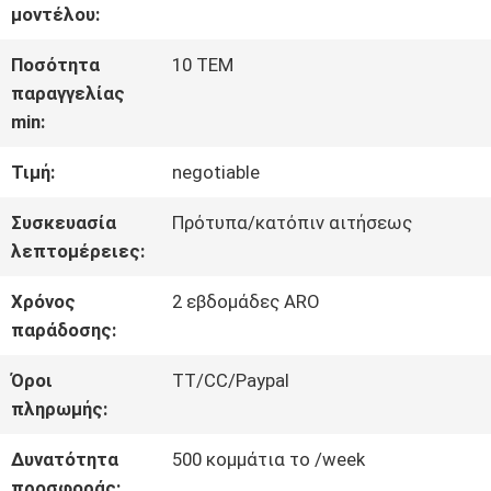
μοντέλου:
ΓΎΡΟΣ
Ποσότητα
10 ΤΕΜ
παραγγελίας
ΕΡΓΟΣΤΑΣΊΩΝ
min:
Τιμή:
negotiable
ΠΟΙΟΤΙΚΌΣ
Συσκευασία
Πρότυπα/κατόπιν αιτήσεως
ΈΛΕΓΧΟΣ
λεπτομέρειες:
Χρόνος
2 εβδομάδες ARO
ΜΑΣ
παράδοσης:
ΕΛΆΤΕ
Όροι
TT/CC/Paypal
πληρωμής:
ΣΕ
Δυνατότητα
500 κομμάτια το /week
ΕΠΑΦΉ
προσφοράς: