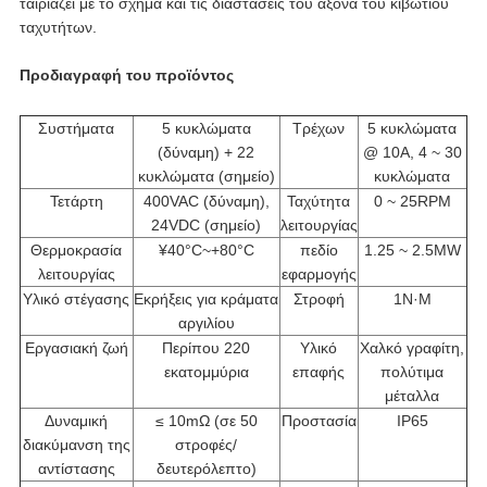
ταιριάζει με το σχήμα και τις διαστάσεις του άξονα του κιβωτίου
ταχυτήτων.
Προδιαγραφή του προϊόντος
Συστήματα
5 κυκλώματα
Τρέχων
5 κυκλώματα
(δύναμη) + 22
@ 10A, 4 ~ 30
κυκλώματα (σημείο)
κυκλώματα
Τετάρτη
400VAC (δύναμη),
Ταχύτητα
0 ~ 25RPM
24VDC (σημείο)
λειτουργίας
Θερμοκρασία
¥40°C~+80°C
πεδίο
1.25 ~ 2.5MW
λειτουργίας
εφαρμογής
Υλικό στέγασης
Εκρήξεις για κράματα
Στροφή
1N·M
αργιλίου
Εργασιακή ζωή
Περίπου 220
Υλικό
Χαλκό γραφίτη,
εκατομμύρια
επαφής
πολύτιμα
μέταλλα
Δυναμική
≤ 10mΩ (σε 50
Προστασία
IP65
διακύμανση της
στροφές/
αντίστασης
δευτερόλεπτο)