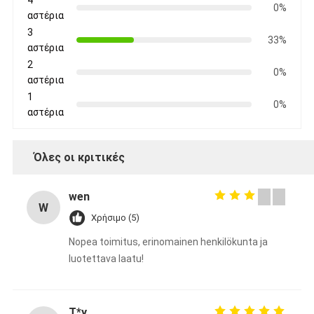
4
0%
αστέρια
3
33%
αστέρια
2
0%
αστέρια
1
0%
αστέρια
Όλες οι κριτικές
wen
W
Χρήσιμο (5)
Nopea toimitus, erinomainen henkilökunta ja
luotettava laatu!
T*y