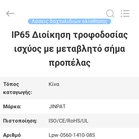
2026
JINPAT
Electronics
Co.,
Λύσεις δαχτυλιδιών ολίσθησης
Ltd.
All
IP65 Διοίκηση τροφοδοσίας
ΣΠΊΤΙ
Rights
Reserved.
ισχύος με μεταβλητό σήμα
ΠΡΟΪΌΝΤΑ
προπέλας
ΕΜΦΆΝΙΣΗ
Τόπος
Κίνα
καταγωγής:
VR
Μάρκα:
JINPAT
ΠΕΡΊΠΟΥ
Πιστοποίηση:
ISO/CE/RoHS/UL
ΕΜΕΊΣ
Αριθμό
Lpw-0560-1410-08S